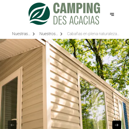
Nuestras
Nuestros
Cabañas en plena naturaleza
opciones
espacios
cerca de Tours