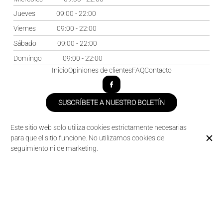
Jueves
09:00 - 22:00
Viernes
09:00 - 22:00
Sábado
09:00 - 22:00
Domingo
09:00 - 22:00
Inicio
Opiniones de clientes
FAQ
Contacto
SUSCRÍBETE A NUESTRO BOLETÍN
Este sitio web solo utiliza cookies estrictamente necesarias
para que el sitio funcione. No utilizamos cookies de
NUESTRO OTRO ESTABLECIMIENTOS
seguimiento ni de marketing.
Domaine des Acacias
La Taverne de la Metairie
© Camping des Acacias 2026
Aviso legal
Protección de Datos
Configuración de cookies
Creado por CentralApp
Acceso