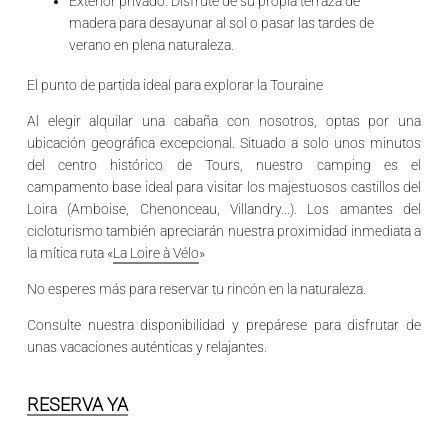
Exterior privado:
Disfrute de su propia terraza de
madera para desayunar al sol o pasar las tardes de
verano en plena naturaleza.
El punto de partida ideal para explorar la Touraine
Al elegir alquilar una cabaña con nosotros, optas por una
ubicación geográfica excepcional. Situado a solo unos minutos
del centro histórico de
Tours
, nuestro camping es el
campamento base ideal para visitar los majestuosos
castillos del
Loira
(Amboise, Chenonceau, Villandry...). Los amantes del
cicloturismo también apreciarán nuestra proximidad inmediata a
la mítica ruta «
La Loire à Vélo
»
No esperes más para reservar tu rincón en la naturaleza.
Consulte nuestra disponibilidad y prepárese para disfrutar de
unas vacaciones auténticas y relajantes.
RESERVA YA