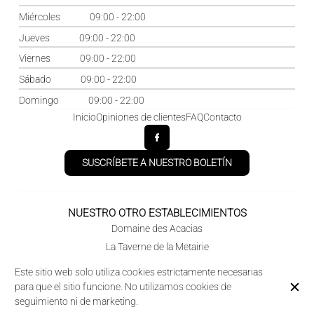
Miércoles
09:00 - 22:00
Jueves
09:00 - 22:00
Viernes
09:00 - 22:00
Sábado
09:00 - 22:00
Domingo
09:00 - 22:00
Inicio
Opiniones de clientes
FAQ
Contacto
SUSCRÍBETE A NUESTRO BOLETÍN
NUESTRO OTRO ESTABLECIMIENTOS
Domaine des Acacias
La Taverne de la Metairie
Este sitio web solo utiliza cookies estrictamente necesarias
para que el sitio funcione. No utilizamos cookies de
© Camping des Acacias 2026
seguimiento ni de marketing.
Aviso legal
Protección de Datos
Configuración de cookies