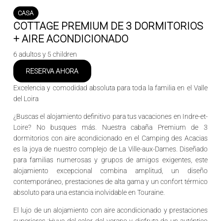
CASA
COTTAGE PREMIUM DE 3 DORMITORIOS
+ AIRE ACONDICIONADO
6 adultos y 5 children
RESERVA AHORA
Excelencia y comodidad absoluta para toda la familia en el Valle
del Loira
¿Buscas el alojamiento definitivo para tus vacaciones en
Indre-et-
Loire
? No busques más. Nuestra
cabaña Premium de 3
dormitorios con aire acondicionado
en el
Camping des Acacias
es la joya de nuestro complejo de
La Ville-aux-Dames
. Diseñado
para familias numerosas y grupos de amigos exigentes, este
alojamiento excepcional combina amplitud, un diseño
contemporáneo, prestaciones de alta gama y un confort térmico
absoluto para una estancia inolvidable en
Touraine
.
El lujo de un alojamiento con aire acondicionado y prestaciones
superiores
¡Huye del calor del verano y disfruta de un auténtico