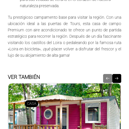
naturaleza preservada.
Tu prestigioso campamento base para visitar la región.
Con una
ubicación ideal a las puertas de
Tours
, esta casa de campo
Premium con aire acondicionado te ofrece un punto de partida
estratégico para recorrer la región. Después de un día fascinante
visitando los
castillos del Loira
o pedaleando por la famosa ruta
«Loira en bicicleta», ¡qué placer volver a disfrutar del frescor y el
lujo de su alojamiento de alta gama!
VER TAMBIÉN
CASA