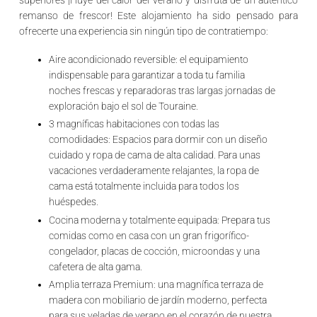
remanso de frescor! Este alojamiento ha sido pensado para
ofrecerte una experiencia sin ningún tipo de contratiempo:
Aire acondicionado reversible:
el equipamiento
indispensable para garantizar a toda tu familia
noches frescas y reparadoras tras largas jornadas de
exploración bajo el sol de Touraine.
3 magníficas habitaciones con todas las
comodidades:
Espacios para dormir con un diseño
cuidado y ropa de cama de alta calidad. Para unas
vacaciones verdaderamente relajantes,
la ropa de
cama está totalmente incluida
para todos los
huéspedes.
Cocina moderna y totalmente equipada:
Prepara tus
comidas como en casa con un gran frigorífico-
congelador, placas de cocción, microondas y una
cafetera de alta gama.
Amplia terraza Premium:
una magnífica terraza de
madera con mobiliario de jardín moderno, perfecta
para sus veladas de verano en el corazón de nuestra