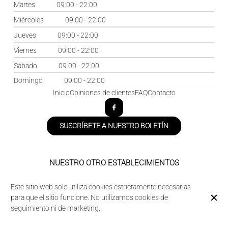
Martes
09:00 - 22:00
Miércoles
09:00 - 22:00
Jueves
09:00 - 22:00
Viernes
09:00 - 22:00
Sábado
09:00 - 22:00
Domingo
09:00 - 22:00
Inicio
Opiniones de clientes
FAQ
Contacto
SUSCRÍBETE A NUESTRO BOLETÍN
NUESTRO OTRO ESTABLECIMIENTOS
Domaine des Acacias
Este sitio web solo utiliza cookies estrictamente necesarias
La Taverne de la Metairie
para que el sitio funcione. No utilizamos cookies de
seguimiento ni de marketing.
© Camping des Acacias 2026
Aviso legal
Protección de Datos
Configuración de cookies