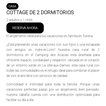
CASA
COTTAGE DE 2 DORMITORIOS
2 adultos y 1 child
RESERVA AHORA
El alojamiento ideal para tus vacaciones en familia en Turena
¿Está planeando unas vacaciones con sus hijos o una escapada
con amigos en
Indre-et-Loire
? Nuestra
casa rural de 2
dormitorios
en
el Camping des Acacias
está diseñada para
ofrecerte espacio, cordialidad y relajación. Ubicada en el corazón
de un entorno verde en
La Ville-aux-Dames
, esta casa rural con
todas las comodidades es el refugio ideal para combinar el placer
de vivir al aire libre con servicios de calidad.
Comodidad e intimidad para toda la familia
. Porque unas
vacaciones perfectas pasan por un alojamiento bien pensado,
nuestra cabaña cuenta con una distribución optimizada para
facilitar su día a día: