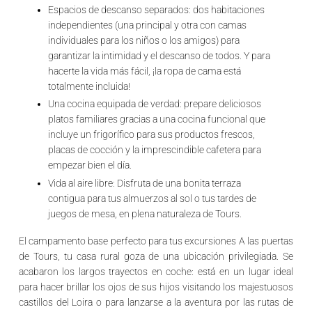
Espacios de descanso separados:
dos habitaciones
independientes (una principal y otra con camas
individuales para los niños o los amigos) para
garantizar la intimidad y el descanso de todos. Y para
hacerte la vida más fácil,
¡la ropa de cama está
totalmente incluida
!
Una cocina equipada de verdad:
prepare deliciosos
platos familiares gracias a una cocina funcional que
incluye un frigorífico para sus productos frescos,
placas de cocción y la imprescindible cafetera para
empezar bien el día.
Vida al aire libre:
Disfruta de una bonita terraza
contigua para tus almuerzos al sol o tus tardes de
juegos de mesa, en plena naturaleza de Tours.
El campamento base perfecto para tus excursiones
A las puertas
de
Tours
, tu casa rural goza de una ubicación privilegiada. Se
acabaron los largos trayectos en coche: está en un lugar ideal
para hacer brillar los ojos de sus hijos visitando los majestuosos
castillos del Loira
o para lanzarse a la aventura por las rutas de