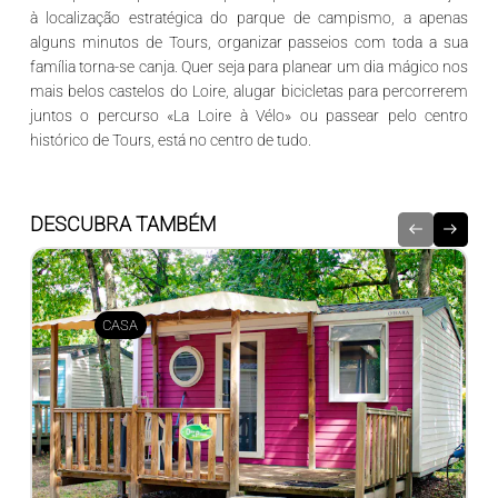
à localização estratégica do parque de campismo, a apenas
alguns minutos de
Tours
, organizar passeios com toda a sua
família torna-se canja. Quer seja para planear um dia mágico nos
mais belos
castelos do Loire
, alugar bicicletas para percorrerem
juntos o percurso «
La Loire à Vélo»
ou passear pelo
centro
histórico de Tours
, está no centro de tudo.
DESCUBRA TAMBÉM
CASA