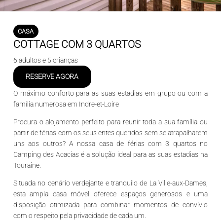
CASA
COTTAGE COM 3 QUARTOS
6 adultos e 5 crianças
RESERVE AGORA
O máximo conforto para as suas estadias em grupo ou com a
família numerosa em Indre-et-Loire
Procura o alojamento perfeito para reunir toda a sua família ou
partir de férias com os seus entes queridos sem se atrapalharem
uns aos outros? A nossa
casa de férias com 3 quartos
no
Camping des Acacias
é a solução ideal para as suas estadias na
Touraine
.
Situada no cenário verdejante e tranquilo de
La Ville-aux-Dames
,
esta ampla casa móvel oferece espaços generosos e uma
disposição otimizada para combinar momentos de convívio
com o respeito pela privacidade de cada um.