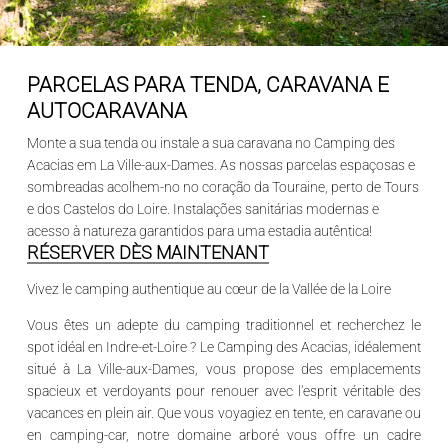
PARCELAS PARA TENDA, CARAVANA E
AUTOCARAVANA
Monte a sua tenda ou instale a sua caravana no Camping des
Acacias em La Ville-aux-Dames. As nossas parcelas espaçosas e
sombreadas acolhem-no no coração da Touraine, perto de Tours
e dos Castelos do Loire. Instalações sanitárias modernas e
acesso à natureza garantidos para uma estadia autêntica!
RÉSERVER DÈS MAINTENANT
Vivez le camping authentique au cœur de la Vallée de la Loire
Vous êtes un adepte du camping traditionnel et recherchez le
spot idéal en
Indre-et-Loire
? Le
Camping des Acacias
, idéalement
situé à
La Ville-aux-Dames
, vous propose des emplacements
spacieux et verdoyants pour renouer avec l'esprit véritable des
vacances en plein air. Que vous voyagiez en tente, en caravane ou
en camping-car, notre domaine arboré vous offre un cadre