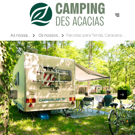
As nossas
Os nossos
Parcelas para Tenda, Caravana e
opções
espaços
Autocaravana