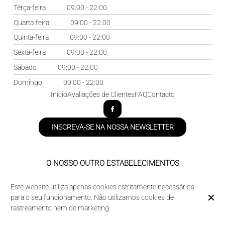
Terça-feira
09:00 - 22:00
Quarta-feira
09:00 - 22:00
Quinta-feira
09:00 - 22:00
Sexta-feira
09:00 - 22:00
Sábado
09:00 - 22:00
Domingo
09:00 - 22:00
Início
Avaliações de Clientes
FAQ
Contacto
INSCREVA-SE NA NOSSA NEWSLETTER
O NOSSO OUTRO ESTABELECIMENTOS
Domaine des Acacias
Este website utiliza apenas cookies estritamente necessários
La Taverne de la Metairie
para o seu funcionamento. Não utilizamos cookies de
rastreamento nem de marketing.
© Camping des Acacias 2026