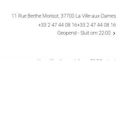
11 Rue Berthe Morisot, 37700 La Ville-aux-Dames
+33 2 47 44 08 16
+33 2 47 44 08 16
Geopend
- Sluit om 22:00
Home
Klantbeoordelingen
FAQ
Contact
Domaine des Acacias
La Taverne de la Metairie