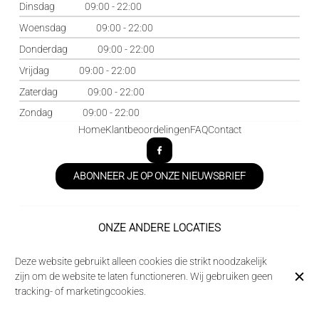
Dinsdag
09:00 - 22:00
Woensdag
09:00 - 22:00
Donderdag
09:00 - 22:00
Vrijdag
09:00 - 22:00
Zaterdag
09:00 - 22:00
Zondag
09:00 - 22:00
Home
Klantbeoordelingen
FAQ
Contact
ABONNEER JE OP ONZE NIEUWSBRIEF
ONZE ANDERE LOCATIES
Domaine des Acacias
Deze website gebruikt alleen cookies die strikt noodzakelijk
La Taverne de la Metairie
zijn om de website te laten functioneren. Wij gebruiken geen
tracking- of marketingcookies.
© Camping des Acacias 2026
Legal notice
Gegevensbeschermingsbeleid
Cookie-instellingen