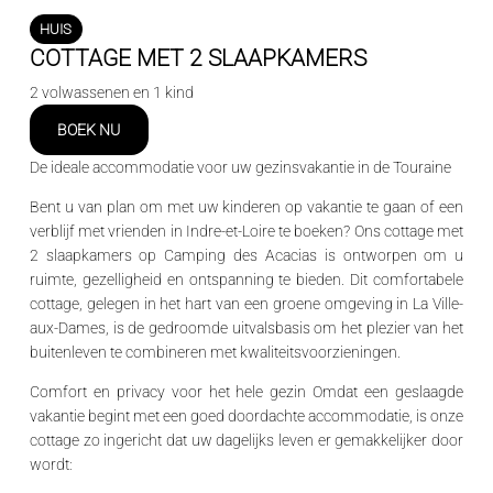
HUIS
COTTAGE MET 2 SLAAPKAMERS
2 volwassenen en 1 kind
BOEK NU
De ideale accommodatie voor uw gezinsvakantie in de Touraine
Bent u van plan om met uw kinderen op vakantie te gaan of een
verblijf met vrienden in
Indre-et-Loire
te boeken? Ons
cottage met
2 slaapkamers
op
Camping des Acacias
is ontworpen om u
ruimte, gezelligheid en ontspanning te bieden. Dit comfortabele
cottage, gelegen in het hart van een groene omgeving in
La Ville-
aux-Dames
, is de gedroomde uitvalsbasis om het plezier van het
buitenleven te combineren met kwaliteitsvoorzieningen.
Comfort en privacy voor het hele gezin
Omdat een geslaagde
vakantie begint met een goed doordachte accommodatie, is onze
cottage zo ingericht dat uw dagelijks leven er gemakkelijker door
wordt: