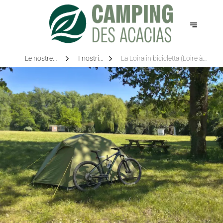
Le nostre
I nostri
La Loira in bicicletta (Loire à
opzioni
spazi
Vélo)