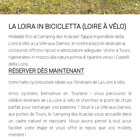
LA LOIRA IN BICICLETTA (LOIRE À VÉLO)
Pedalate fino al Camping des Acacias! Tappa imperdibile della
Loire à Vélo a La Ville-aux-Dames, le nostre piazzole dedicate ai
cicloturisti offrono riposo e attrezzature adeguate. Vicino a Tours,
rigeneratevi in mezzo alla natura prima di ripartire verso i Castelli
della Loira.
RÉSERVER DÈS MAINTENANT
Votre halte cyclotouriste idéale sur l'itinéraire de La Loire à Vélo
Amis cyclistes, bienvenue en
Touraine
! Vous parcourez le
célèbre itinéraire de
La Loire à Vélo
et cherchez le point de chute
parfait pour recharger vos batteries ? Situé à
La Ville-aux-Dames
,
aux portes de
Tours
, le
Camping des Acacias
vous accueille dans
un cadre naturel et reposant. Nous avons pensé à tout pour
faciliter votre étape et vous offrir le repos que vos mollets
méritent !