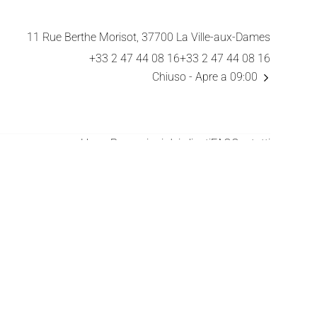
11 Rue Berthe Morisot, 37700 La Ville-aux-Dames
+33 2 47 44 08 16
+33 2 47 44 08 16
Chiuso
- Apre a 09:00
Home
Recensioni dei clienti
FAQ
Contatti
Domaine des Acacias
La Taverne de la Metairie