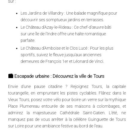
sur :
Les Jardins de Villandry :
Une balade magnifique pour
découvrir ses somptueux jardins en terrasses.
Le Château d'Azay-le-Rideau :
Ce chef-d'œuvre bâti
sur une île de l'Indre offre une halte romantique
parfaite.
Le Château d'Amboise et le Clos Lucé :
Pour les plus
sportifs, suivez le fleuve jusqu'aux anciennes
demeures de François 1er et Léonard de Vinci.
🏙️ Escapade urbaine : Découvrez la ville de Tours
Envie d'une pause citadine ? Rejoignez
Tours
, la capitale
tourangelle, en empruntant les pistes cyclables. Flânez dans le
Vieux Tours, posez votre vélo pour boire un verre sur la mythique
Place Plumereau
entourée de ses maisons à colombages, et
admirez la majestueuse Cathédrale Saint-Gatien. L'été, ne
manquez pas de vous arrêter à la célèbre
Guinguette de Tours
sur Loire
pour une ambiance festive au bord de l'eau.