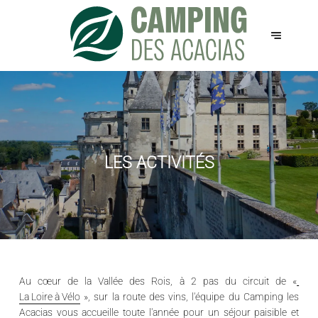
LES ACTIVITÉS
Au cœur de la
Vallée des Rois
, à 2 pas du circuit de «
La Loire à Vélo
», sur
la route des vins
, l'équipe du Camping les
Acacias vous accueille toute l'année pour
un séjour paisible et