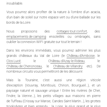
inoubliable
.
Vous pourrez alors
profiter de la nature
à l'ombre d'un acacia,
d'un bain de soleil sur notre espace vert ou d'une
ballade sur les
bords de la Loire
.
Nous proposons des
cottages tout confort
, des
emplacements de camping
ensoleillés ou ombragés, sans
oublier la connexion WIFI gratuite sur tout le terrain !
Dans les environs immédiats, vous pourrez
admirer les plus
grands châteaux du Val de Loire
(le
Château d'Amboise
, le
Clos Lucé
, le C
hâteau d'Azay-le-Rideau
, le
Château de Chenonceau
, le
Château de Villandry
etc). De
nombreux circuits vous permettront de les découvrir.
Mais la Touraine, c'est aussi une région viticole
d'exception (
Vouvray, Montlouis, Chinon, Bourgueil
...), et un
paysage naturel et sauvage unique ! Entre les rivières (
le Cher,
l'Indre, la Vienne
...), les petits villages aux maisons en pierre
de Tuffeau (
Crissay sur Manse, Candes Saint Martin
...), les
grottes
troglodytes
et bien entendu :
la Loire
, le plus grand et le plus